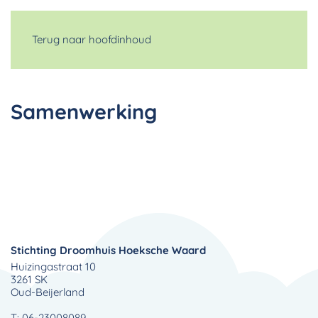
Terug naar hoofdinhoud
Samenwerking
Stichting Droomhuis Hoeksche Waard
Huizingastraat 10
3261 SK
Oud-Beijerland
T: 06-23008089